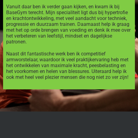
Vanuit daar ben ik verder gaan kijken, en kwam ik bij
BaseGym terecht. Mijn specialiteit ligt dus bij hypertrofie
en krachtontwikkeling, met veel aandacht voor techniek,
progressie en duurzaam trainen. Daarnaast help ik graag
met het op orde brengen van voeding en denk ik mee over
het verbeteren van leefstijl, mindset en dagelijkse
patronen.
Naast dit fantastische werk ben ik competitief
armworstelaar, waardoor ik veel praktijkervaring heb met
het ontwikkelen van maximale kracht, peesbelasting en
het voorkomen en helen van blessures. Uiteraard help ik
ook met heel veel plezier mensen die nog niet zo ver zijn!