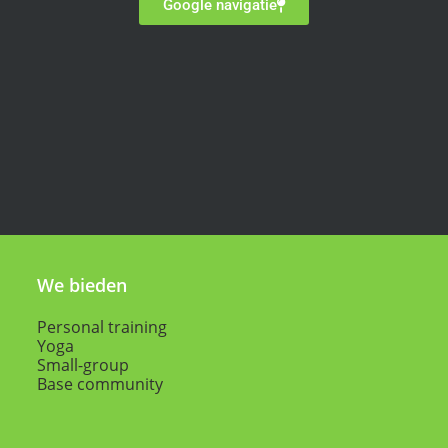
Google navigatie
We bieden
Personal training
Yoga
Small-group
Base community