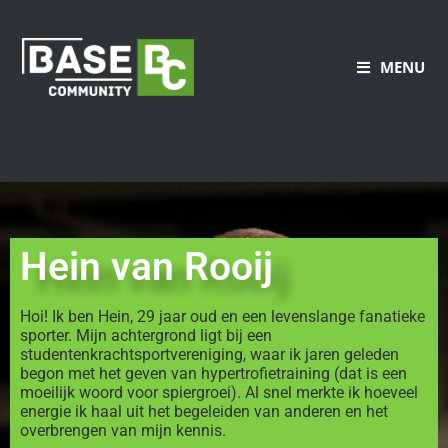
MENU
Hein van Rooij
Hoi! Ik ben Hein, 29 jaar oud en een levenslange fanatieke
sporter. Mijn achtergrond ligt bij een
studentenkrachtsportvereniging, waar ik jaren geleden
begon met het geven van hypertrofietraining (dat is een
moeilijk woord voor spiergroei). Al snel merkte ik hoeveel
energie ik haal uit het begeleiden van anderen en het
overbrengen van mijn kennis.